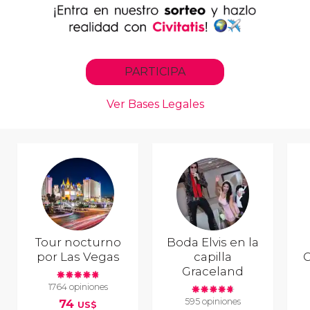
Tour nocturno
Boda Elvis en la
por Las Vegas
capilla
G
Graceland
1764 opiniones
595 opiniones
74
US$