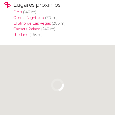
Lugares próximos
Drais
(140 m)
Omnia Nightclub
(197 m)
El Strip de Las Vegas
(206 m)
Caesars Palace
(240 m)
The Linq
(263 m)
Pulsa para usar el mapa