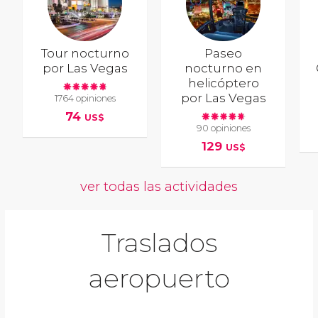
Tour nocturno
Paseo
por Las Vegas
nocturno en
helicóptero
por Las Vegas
1764 opiniones
74
US$
90 opiniones
129
US$
ver todas las actividades
Traslados
aeropuerto