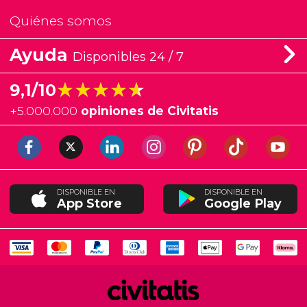
Quiénes somos
Ayuda
Disponibles 24 / 7
★★★★★
★★★★★
9,1/10
+
5.000.000
opiniones de Civitatis
DISPONIBLE EN
DISPONIBLE EN
App Store
Google Play