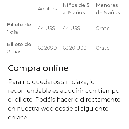
Niños de 5
Menores
Adultos
a 15 años
de 5 años
Billete de
44
US$
44
US$
Gratis
1 día
Billete de
63,20SD
63,20
US$
Gratis
2 días
Compra online
Para no quedaros sin plaza, lo
recomendable es adquirir con tiempo
el billete. Podéis hacerlo directamente
en nuestra web desde el siguiente
enlace: