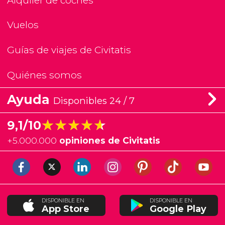
Alquiler de coches
Vuelos
Guías de viajes de Civitatis
Quiénes somos
Ayuda
Disponibles 24 / 7
★★★★★
★★★★★
9,1/10
+
5.000.000
opiniones de Civitatis
DISPONIBLE EN
DISPONIBLE EN
App Store
Google Play