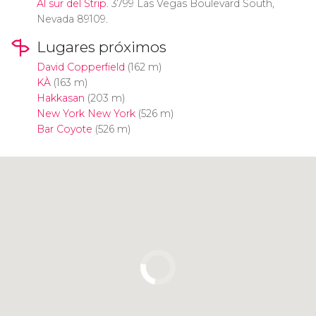
Al sur del
Strip
. 3799 Las Vegas Boulevard South,
Nevada 89109.
Lugares próximos
David Copperfield
(162 m)
KÀ
(163 m)
Hakkasan
(203 m)
New York New York
(526 m)
Bar Coyote
(526 m)
Pulsa para usar el mapa