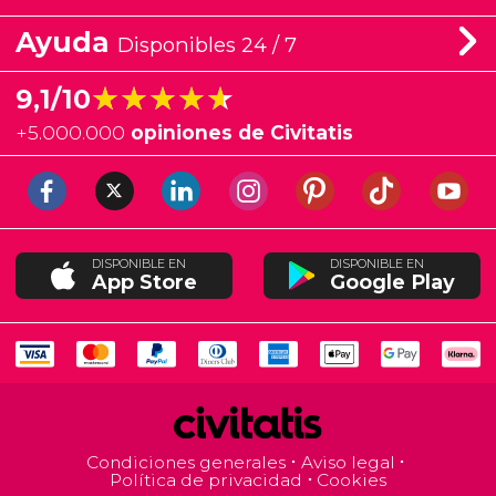
Ayuda
Disponibles 24 / 7
★★★★★
★★★★★
9,1/10
+
5.000.000
opiniones de Civitatis
DISPONIBLE EN
DISPONIBLE EN
App Store
Google Play
Condiciones generales
Aviso legal
Política de privacidad
Cookies