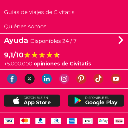
Guías de viajes de Civitatis
Quiénes somos
Ayuda
Disponibles 24 / 7
★★★★★
★★★★★
9,1/10
+
5.000.000
opiniones de Civitatis
DISPONIBLE EN
DISPONIBLE EN
App Store
Google Play