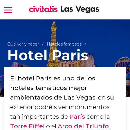
Qué ver y hacer
Hoteles famosos
Hotel Paris
El hotel París es uno de los
hoteles temáticos mejor
ambientados de Las Vegas
, en su
exterior podréis ver monumentos
tan importantes de
París
como la
Torre Eiffel
o el
Arco del Triunfo
.