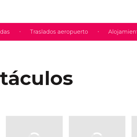
adas
Traslados aeropuerto
Alojamien
táculos