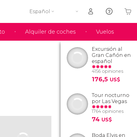
Español
to
Alquiler de coches
Vuelos
Tu carrito está vacío
Excursión al
Gran Cañón en
español
4156 opiniones
176,5
US$
Tour nocturno
por Las Vegas
1764 opiniones
74
US$
Boda Elvis en