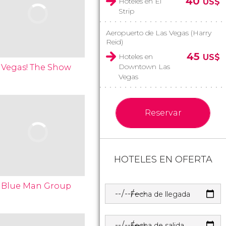
40
Hoteles en El
US$
Strip
Aeropuerto de Las Vegas (Harry
Reid)
45
Hoteles en
US$
Downtown Las
Vegas! The Show
Vegas
Reservar
HOTELES EN OFERTA
Blue Man Group
Fecha de llegada
Fecha de salida