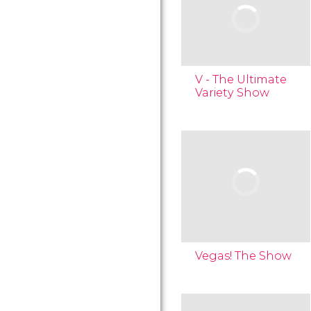
V - The Ultimate
Variety Show
Vegas! The Show